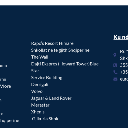
Ku n
Rapo’s Resort Himare
Shkollat ne te gjith Shqiperine
Rr. 
The Wall
Shko
Dajti Ekspres (Howard Tower)Blue
aolo
355
Star
+35
Service Building
rmi
eur
Derrigali
 Vlore
Volvo
Jaguar & Land Rover
mi
Merastar
Xhenis
re
Gjikuria Shpk
 Shqiperine