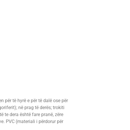
n për të hyrë e për të dalë ose për
iferit); në prag të derës; trokiti
ë te dera është fare pranë, zëre
ve. PVC (materiali i përdorur për