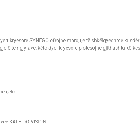
, dyert kryesore SYNEGO ofrojnë mbrojtje të shkëlqyeshme kundër
jerë të ngjyrave, këto dyer kryesore plotësojnë gjithashtu kërkesa
me çelik
ërveç KALEIDO VISION