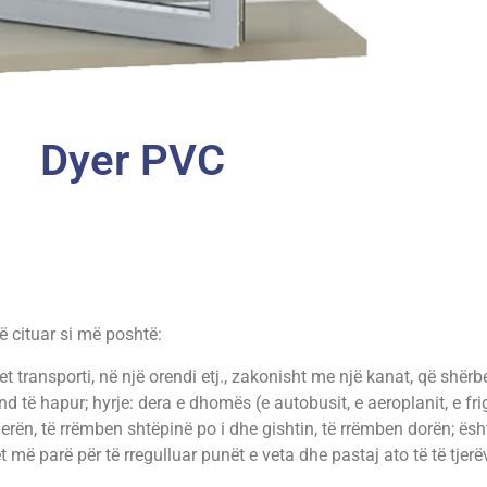
Dyer PVC
të cituar si më poshtë:
t transporti, në një orendi etj., zakonisht me një kanat, që shërbe
d të hapur; hyrje: dera e dhomës (e autobusit, e aeroplanit, e frigor
ën, të rrëmben shtëpinë po i dhe gishtin, të rrëmben dorën; ësht
et më parë për të rregulluar punët e veta dhe pastaj ato të të tjerë