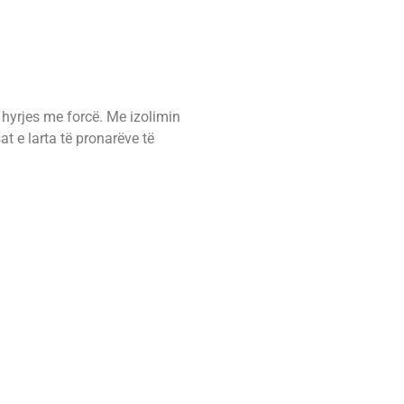
 hyrjes me forcë. Me izolimin
t e larta të pronarëve të