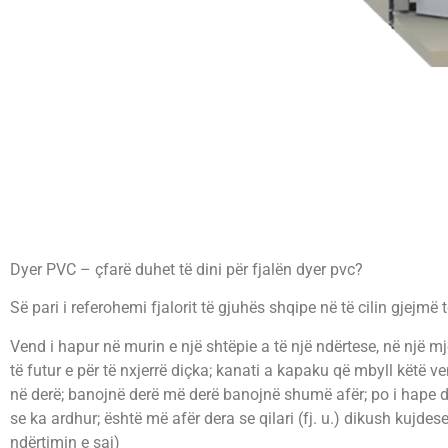
Dyer PVC – çfarë duhet të dini për fjalën dyer pvc?
Së pari i referohemi fjalorit të gjuhës shqipe në të cilin gjejmë 
Vend i hapur në murin e një shtëpie a të një ndërtese, në një mje
të futur e për të nxjerrë diçka; kanati a kapaku që mbyll këtë ven
në derë; banojnë derë më derë banojnë shumë afër; po i hape der
se ka ardhur; është më afër dera se qilari (fj. u.) dikush kujdes
ndërtimin e saj)