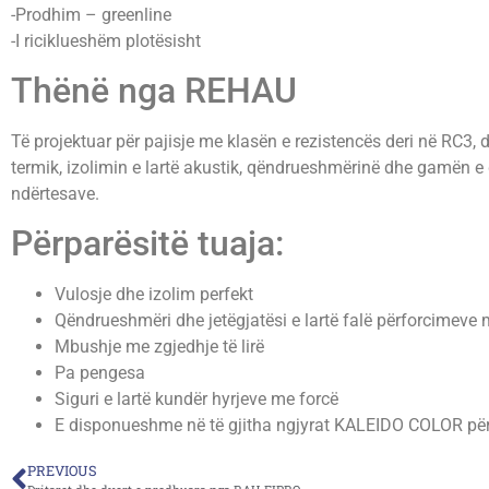
-Prodhim – greenline
-I riciklueshëm plotësisht
Thënë nga REHAU
Të projektuar për pajisje me klasën e rezistencës deri në RC3
termik, izolimin e lartë akustik, qëndrueshmërinë dhe gamën e g
ndërtesave.
Përparësitë tuaja:
Vulosje dhe izolim perfekt
Qëndrueshmëri dhe jetëgjatësi e lartë falë përforcimeve 
Mbushje me zgjedhje të lirë
Pa pengesa
Siguri e lartë kundër hyrjeve me forcë
E disponueshme në të gjitha ngjyrat KALEIDO COLOR p
PREVIOUS