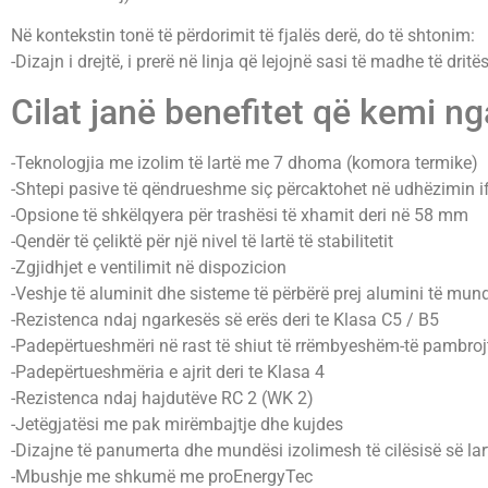
Në kontekstin tonë të përdorimit të fjalës derë, do të shtonim:
-Dizajn i drejtë, i prerë në linja që lejojnë sasi të madhe të drit
Cilat janë benefitet që kemi nga
-Teknologjia me izolim të lartë me 7 dhoma (komora termike)
-Shtepi pasive të qëndrueshme siç përcaktohet në udhëzimin if
-Opsione të shkëlqyera për trashësi të xhamit deri në 58 mm
-Qendër të çeliktë për një nivel të lartë të stabilitetit
-Zgjidhjet e ventilimit në dispozicion
-Veshje të aluminit dhe sisteme të përbërë prej alumini të mu
-Rezistenca ndaj ngarkesës së erës deri te Klasa C5 / B5
-Padepërtueshmëri në rast të shiut të rrëmbyeshëm-të pambrojtu
-Padepërtueshmëria e ajrit deri te Klasa 4
-Rezistenca ndaj hajdutëve RC 2 (WK 2)
-Jetëgjatësi me pak mirëmbajtje dhe kujdes
-Dizajne të panumerta dhe mundësi izolimesh të cilësisë së lar
-Mbushje me shkumë me proEnergyTec