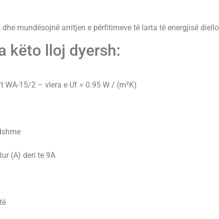
ës dhe mundësojnë arritjen e përfitimeve të larta të energjisë diello
 këto lloj dyersh:
t WA-15/2 – vlera e Uf = 0.95 W / (m²K)
ndshme
r (A) deri te 9A
të