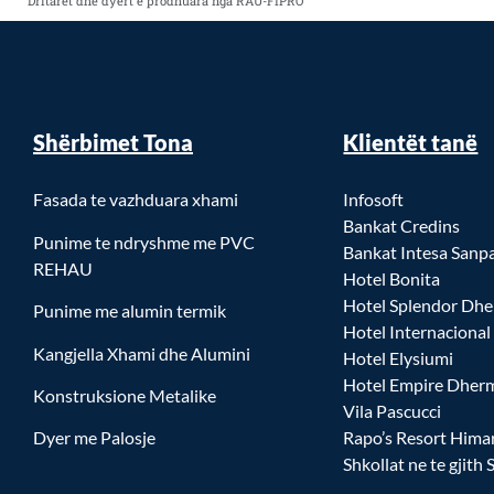
Dritaret dhe dyert e prodhuara nga RAU-FIPRO
Shërbimet Tona
Klientët tanë
Fasada te vazhduara xhami
Infosoft
Bankat Credins
Punime te ndryshme me PVC
Bankat Intesa Sanp
REHAU
Hotel Bonita
Hotel Splendor Dhe
Punime me alumin termik
Hotel Internacional
Kangjella Xhami dhe Alumini
Hotel Elysiumi
Hotel Empire Dher
Konstruksione Metalike
Vila Pascucci
Dyer me Palosje
Rapo’s Resort Hima
Shkollat ne te gjith